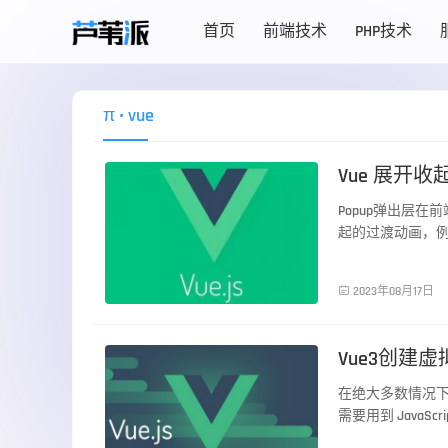
首页
前端技术
PHP技术
π
• vue
Vue 展开收起
Popup弹出层
起的过渡动画，例如v
前端技术

2023年08月17日
Vue3创建虚拟D
在绝大多数情况下
需要用到 Java