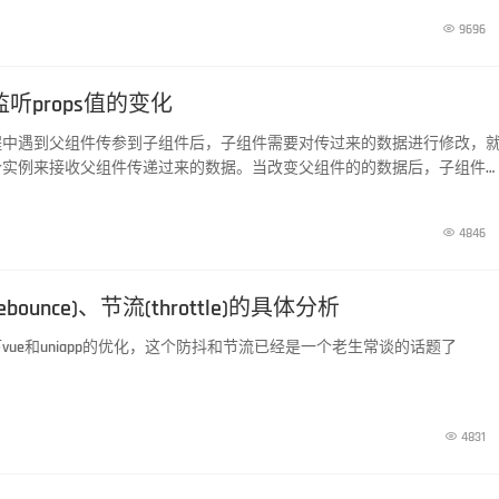

9696
监听props值的变化
程中遇到父组件传参到子组件后，子组件需要对传过来的数据进行修改，
个实例来接收父组件传递过来的数据。当改变父组件的的数据后，子组件
到父组件中数据的变化，也就是需要监听props中的数据。我们需要用到
tch

4846
bounce)、节流(throttle)的具体分析
vue和uniapp的优化，这个防抖和节流已经是一个老生常谈的话题了

4831