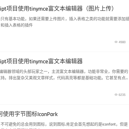
escript项目使用tinymce富文本编辑器（图片上传）
器只有基本功能，如果还需要上传图片，插入表格之类的功能就需要添加
片和插入表格的插件

4980
escript项目使用tinymce富文本编辑器
是富文本编辑器领域的头部玩家之一，主流富文本编辑器，功能非常全，你需要的
支持。排出复杂又美观文章样式，代码高亮等都是基础功能。它甚至有点
d，可以在顶部的各种菜单中找到你要的功能。

6235
何使用字节图标IconPark
不可避免的总会用到图标，说到图标,肯定会首先想起的是iconfont，但是