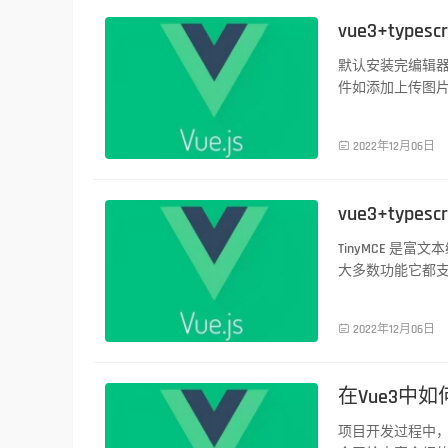
vue3+typ
默认安装完编辑
件如添加上传图
前端技术

2022年12月06日
vue3+typ
TinyMCE 
大多数功能它都
在线版的 Wor
前端技术

2022年12月06日
在Vue3中如
项目开发过程中，