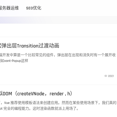
服务器运维
SEO优化
弹出层Transition过渡动画
在前端开发中算是一个比较常见的组件，弹出层在出现和消失时有一个展开收
ant-Popup这样

8901
OM（createVNode，render , h）
，Vue 推荐使用模板语法来创建应用。然而在某些使用场景下，我们真的
Script 完全的编程能力。这时渲染函数就派上用场了。