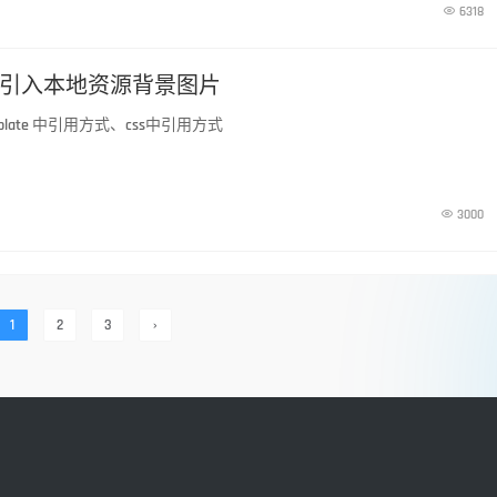

6318
何引入本地资源背景图片
late 中引用方式、css中引用方式

3000
1
2
3
›