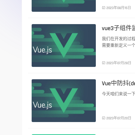
前端技术

2023年08月15日
vue3子组件
我们在开发的过
需要重新定义一
定义的值需要监听
vue3中的侦听器wa
前端技术

2023年07月28日
Vue中防抖(de
今天咱们来说一下
前端技术

2023年07月20日