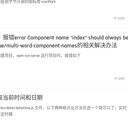
由字节开源的图标库-iconPark

5334
】报错error Component name “index“ should always b
 vue/multi-word-component-names的相关解决办法
i 创建项目，npm run serve 运行项目时，报错如下

5391
获取当前时间和日期
ents/date/datetime.js 文件，以下两种格式化方法任选一个就可以了，实时
个定时器