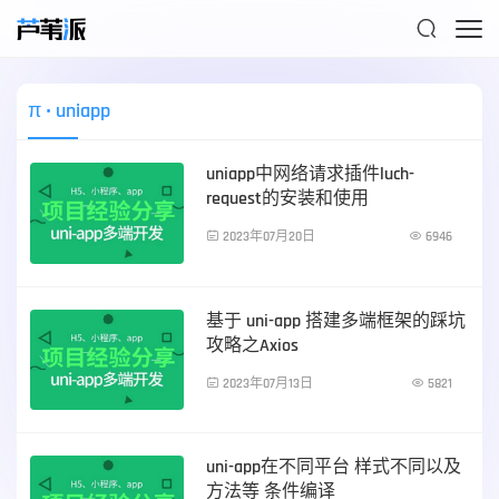

π
• uniapp
uniapp中网络请求插件luch-
request的安装和使用

2023年07月20日

6946
前端技术
基于 uni-app 搭建多端框架的踩坑
攻略之Axios

2023年07月13日

5821
前端技术
uni-app在不同平台 样式不同以及
方法等 条件编译