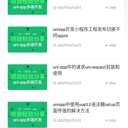

2023年06月28日

2996
前端技术
uniapp开发小程序工程发布切换不
同appId

2023年04月20日

4496
前端技术
uni-app中的请求uni.request封装和
使用

2023年03月22日

3663
前端技术
uniapp中使用vue3.2语法糖setup页
面传值的解决方法

2023年02月22日

5263
前端技术