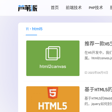
首页
前端技术
PHP技术
π
• html5
推荐一款H5生
在H5开发中，我
属。html2can
生成可保存分享
前端技术

2023年04月11日
基于HTML5
基于HTML5的W
的，jquery如