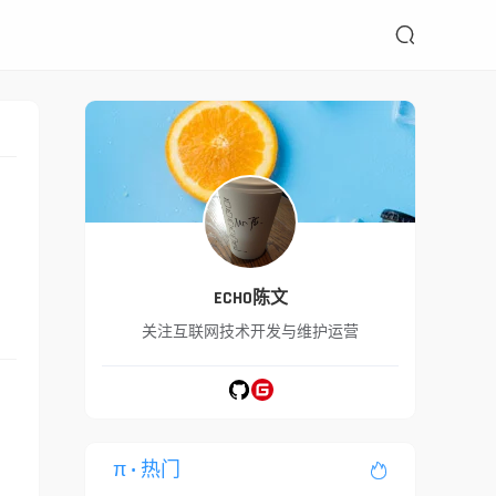

而
ECHO陈文
关注互联网技术开发与维护运营
π
• 热门
