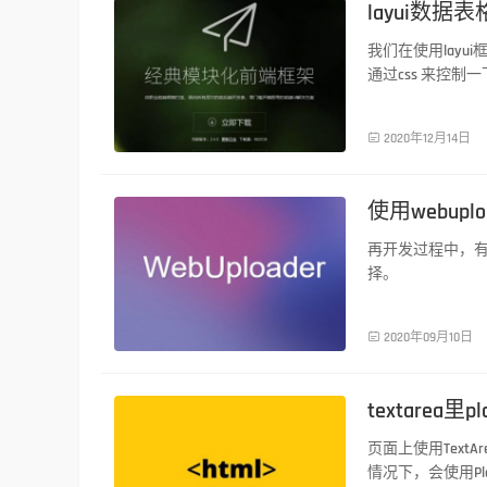
layui数
我们在使用lay
通过css 来控制
前端技术

2020年12月14日
使用webup
再开发过程中，有些
择。
前端技术

2020年09月10日
textarea里
页面上使用Tex
情况下，会使用Pl