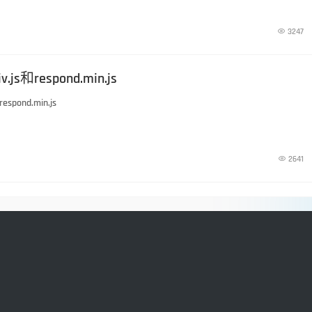
。浏览器直接输出了它

3247
.js和respond.min.js
espond.min.js

2641