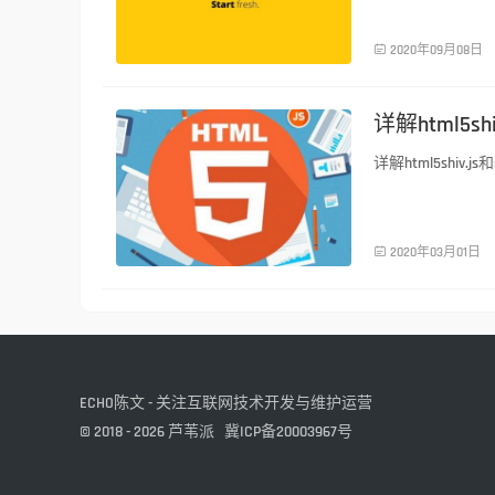
\n，都不起作用
前端技术

2020年09月08日
详解html5shiv
详解html5shiv.js和r
前端技术

2020年03月01日
ECHO陈文 - 关注互联网技术开发与维护运营
© 2018 - 2026
芦苇派
冀ICP备20003967号