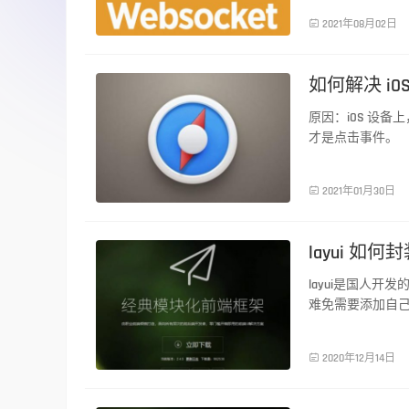
前端技术

2021年08月02日
如何解决 i
原因：iOS 设备上
才是点击事件。
前端技术

2021年01月30日
layui 如
layui是国人
难免需要添加自
前端技术

2020年12月14日