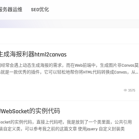
服务器运维
SEO优化
成海报利器html2canvas
们经常会遇上动态生成海报的需求，而在Web前端中，生成图片非Canvas莫
vas.js就是一款优秀的插件，它可以轻松地帮你将HTML代码转换成Canvas，从
的图片。

3575
的WebSocket的实例代码
ebSocket的实例代码，直接上代码吧，我是放到了一个类里面，公共引用
何封装自定义类，可以参考我之前的这篇文章 使用jquery 自定义封装类