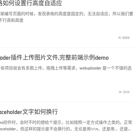
据表格如何设置行高度自适应
ui框架编写页面的时候，发现表格的高度是固定的，无法自适应，所以我们
一下行高和高度

6058
loader插件上传图片文件,完整前端示例demo
项目就会有多图上传，拖拽上传等需求，webuploader 是一个不错的选

3314
placeholder文字如何换行
tArea控件时，会时不时的想给个提示，比如按照一定方式操作之类的。正常
aceholder，但这样的提示是不会换行的，无论是用\r\n，还是用 ，还是