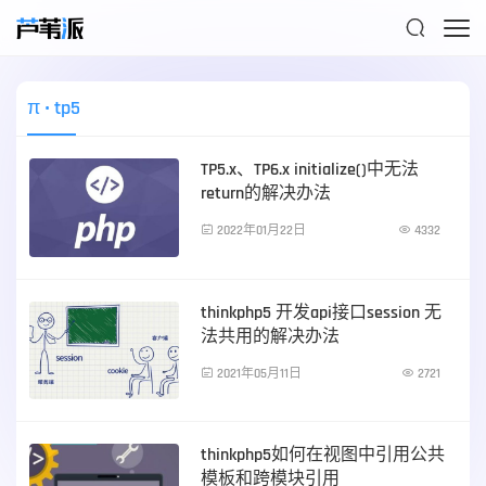

π
• tp5
TP5.x、TP6.x initialize()中无法
return的解决办法

2022年01月22日

4332
PHP技术
thinkphp5 开发api接口session 无
法共用的解决办法

2021年05月11日

2721
PHP技术
thinkphp5如何在视图中引用公共
模板和跨模块引用