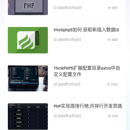

2020年12月03日

2611
PHP技术
thinkphp5如何 获取新插入数据ID

2020年11月26日

3581
PHP技术
ThinkPHP5扩展配置目录extra中自
定义配置文件

2020年11月16日

2732
PHP技术
PHP实现周排行榜,月排行开发思路

2020年10月13日

3119
PHP技术