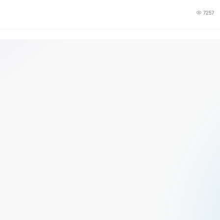

7257