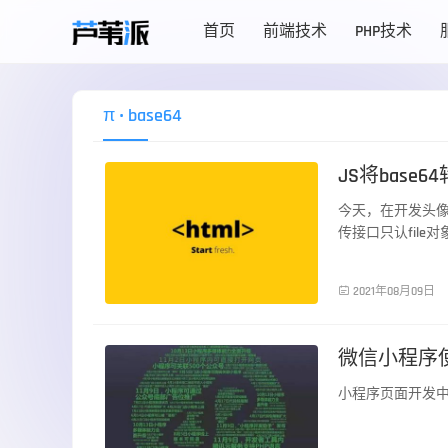
首页
前端技术
PHP技术
π
• base64
JS将base6
今天，在开发头像
传接口只认fil
前端技术

2021年08月09日
微信小程序使
小程序页面开发中