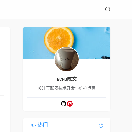

上
ECHO陈文
关注互联网技术开发与维护运营
π
• 热门
