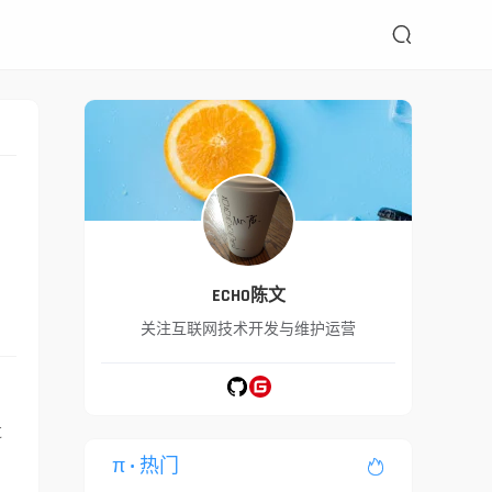

的
ECHO陈文
关注互联网技术开发与维护运营
过
π
• 热门
