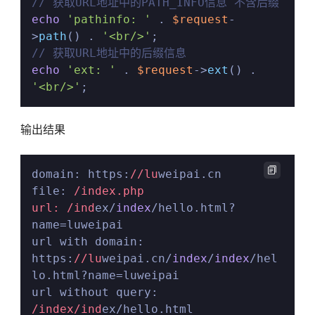
// 获取URL地址中的PATH_INFO信息 不含后缀
echo
'pathinfo: '
 . 
$request
-
>
path
() . 
'<br/>'
// 获取URL地址中的后缀信息
echo
'ext: '
 . 
$request
->
ext
() . 
'<br/>'
;
输出结果

domain: https:
//lu
weipai.cn

file: 
/index.php

url: /ind
ex/
index
/hello.html?
name=luweipai

url with domain: 
https:
//lu
weipai.cn/
index
/
index
/hel
lo.html?name=luweipai

url without query: 
/index/ind
ex/hello.html
