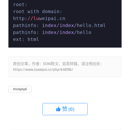
root:

root with domain: 
http:
//lu
weipai.cn

pathinfo: 
index
/
index
/hello.html

pathinfo: 
index
/
index
/hello

ext: html
原创文章，作者：ECHO陈文，如若转载，请注明出处：
https://www.luweipai.cn/php/648156/
thinkphp5
赞
(0)
