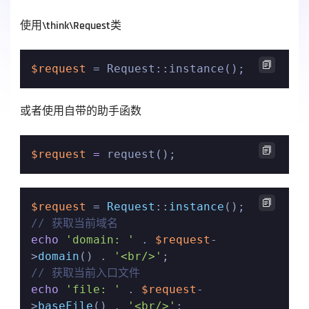
使用\think\Request类

$request
 = Request::instance();
或者使用自带的助手函数

$request
=
 request();

$request
 = 
Request
::
instance
// 获取当前域名
echo
'domain: '
 . 
$request
-
>
domain
() . 
'<br/>'
// 获取当前入口文件
echo
'file: '
 . 
$request
-
>
baseFile
() . 
'<br/>'