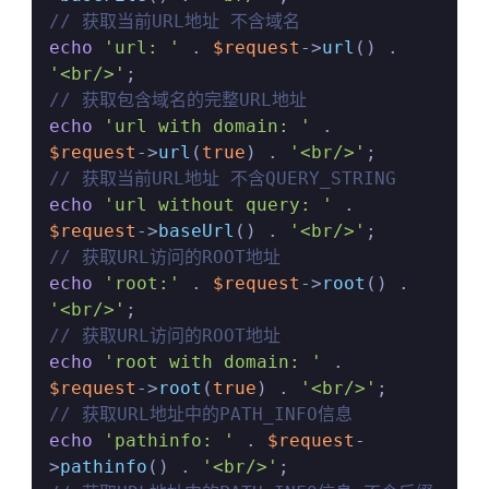
// 获取当前URL地址 不含域名
echo
'url: '
 . 
$request
->
url
() . 
'<br/>'
// 获取包含域名的完整URL地址
echo
'url with domain: '
 . 
$request
->
url
(
true
) . 
'<br/>'
// 获取当前URL地址 不含QUERY_STRING
echo
'url without query: '
 . 
$request
->
baseUrl
() . 
'<br/>'
// 获取URL访问的ROOT地址
echo
'root:'
 . 
$request
->
root
() . 
'<br/>'
// 获取URL访问的ROOT地址
echo
'root with domain: '
 . 
$request
->
root
(
true
) . 
'<br/>'
// 获取URL地址中的PATH_INFO信息
echo
'pathinfo: '
 . 
$request
-
>
pathinfo
() . 
'<br/>'