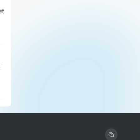
就
如
