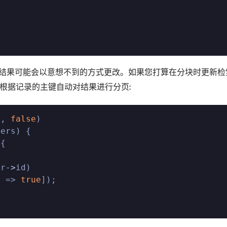
结果可能会以意想不到的方式更改。如果您打算在分块时更新检
将根据记录的主键自动对结果进行分页:
', 
false
)

ers) {

{

er
->
id)

' => 
true
]);
