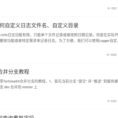

1097
l 8 如何自定义日志文件名、自定义目录
带的Log::info日志功能有限，只能单个文件记录或者按照日期记录。但是在实际
要按功能或者特定需求来记录日志。为了方便，我们可以使用Logger自定
能。

3983
Git合并分支教程
ortoiseGit合并分支的教程，1、首先当前分支 “提交” 并 “推送” 到服务器
ev 合并到 master 上

6812