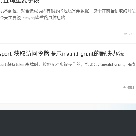
如何查询重复字段
表不到位，就会造成表内有很多的垃圾冗余数据，这个在前台读取的时候
今天主要说下mysql查重的具体思路

5051
Passport 获取访问令牌提示invalid_grant的解决办法
port 获取token令牌时，按照文档步骤操作的，结果显示invalid_grant，有

6528