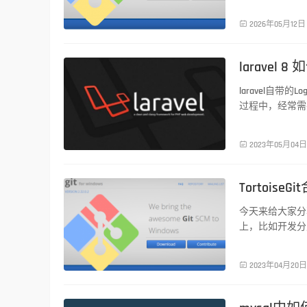

2026年05月12日
larave
PHP技术
laravel自
过程中，经常需
封装一些日志功

2023年05月04日
Tortoise
PHP技术
今天来给大家分享T
上，比如开发分支 d

2023年04月20日
PHP技术