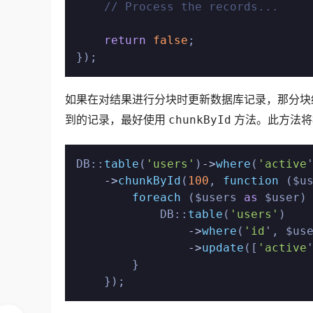
// Process the records...
return
false
;

});
如果在对结果进行分块时更新数据库记录，那分块
到的记录，最好使用 
chunkById
 方法。此方法
DB::
table
(
'users'
)
->
where
(
'active
->
chunkById
(
100
, 
function
 ($us
foreach
 ($users 
as
 $user) 
            DB::
table
(
'users'
)

->
where
(
'id
', $us
->
update
([
'active
        }

    });