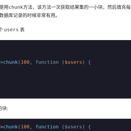
使用
chunk
方法，该方法一次获取结果集的一小块，然后填充每
数据库记录的时候非常有用。
个 
users
 表


->
chunk
(
100
, function (
$users
) {

块:
->
chunk
(
100
, 
function
 ($users) {
