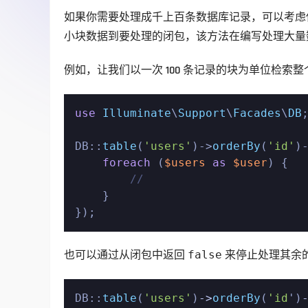
如果你需要处理成千上百条数据库记录，可以考虑
小块数据到要处理的闭包，该方法在编写处理大量
例如，让我们以一次 100 条记录的块为单位检索整
use
Illuminate
\
Support
\
Facades
\
DB
;
DB::
table
(
'users'
)->
orderBy
(
'id'
)
foreach
 (
$users
as
$user
) {

//
    }

});
也可以通过从闭包中返回 
false
 来停止处理其余的
DB::
table
(
'users'
)
->
orderBy
(
'id
')