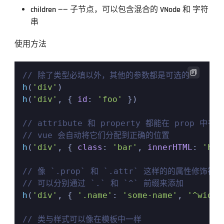
children —— 子节点，可以包含混合的 VNode 和 字符
串
使用方法

// 除了类型必填以外，其他的参数都是可选的
h
(
'div'
h
(
'div'
, { 
id
: 
'foo'
 })

// attribute 和 property 都能在 prop 中书写
// vue 会自动将它们分配到正确的位置
h
(
'div'
, { 
class
: 
'bar'
, 
innerHTML
: 
'hel
// 像 `.prop` 和 `.attr` 这样的的属性修饰符
// 可以分别通过 `.` 和 `^` 前缀来添加
h
(
'div'
, { 
'.name'
: 
'some-name'
, 
'^width
// 类与样式可以像在模板中一样