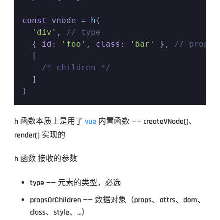
const
 vnode = 
h
(

'div'
, 
// type
  { 
id
: 
'foo'
, 
class
: 
'bar'
 }, 
// props
  [

/* children */
  ]

)
h 函数本质上是用了 
vue
 内置函数 —— createVNode()、
render() 实现的
h 函数 接收的参数
type —— 元素的类型，必选
propsOrChildren —— 数据对象（props、attrs、dom、
class、style、...）