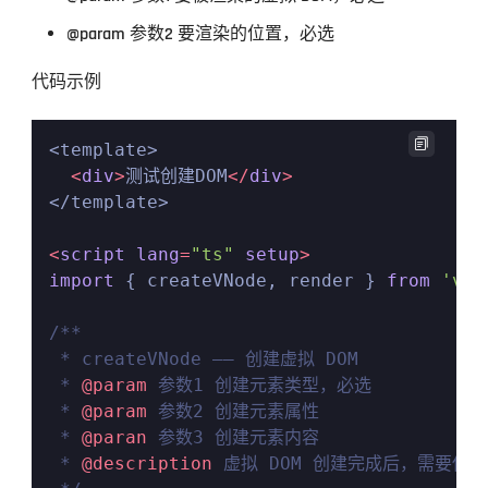
@param 参数2 要渲染的位置，必选
代码示例

<template>

<
div
>
测试创建DOM
</
div
>
</template>

<
script
lang
=
"ts"
setup
>
import
 { createVNode, render } 
from
'vue
/**

 * createVNode —— 创建虚拟 DOM

 * 
@param
 参数1 创建元素类型，必选

 * 
@param
 参数2 创建元素属性

 * 
@paran
 参数3 创建元素内容

 * 
@description
 虚拟 DOM 创建完成后，需要使用