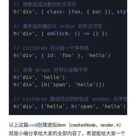
// 用数组或对象的形式书写
h
(
'div'
, { 
class
: [foo, { bar }], 
style
:
// 事件监听器应以 onXxx 的形式书写
h
(
'div'
, { 
onClick
: 
() =>
 {} })

// children 可以是一个字符串
h
(
'div'
, { 
id
: 
'foo'
 }, 
'hello'
)

// 没有 props 时可以省略不写
h
(
'div'
, 
'hello'
h
(
'div'
, [
h
(
'span'
, 
'hello'
)])

// children 数组可以同时包含 vnodes 与字符串
h
(
'div'
, [
'hello'
, 
h
(
'span'
, 
'hello'
)])
以上这篇
vue
3创建虚拟dom（createVNode，render , h）
就是小编分享给大家的全部内容了，希望能给大家一个