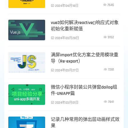

7645

2024年04月18日
vue3如何解决reactive()响应式对象
前端技术
初始化重新赋值

9152

2024年03月28日
满屏import优化方案之使用模块重
前端技术
导（Re-export）

7281

2024年03月27日
微信小程序封装公共弹窗dailog组
前端技术
件-UNIAPP篇

7841

2024年03月01日
记录几种常用的弹出层动画样式效
前端技术
果