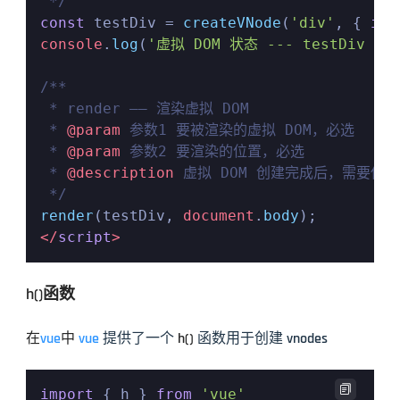
 */
const
 testDiv = 
createVNode
(
'div'
, { 
id
:
console
.
log
(
'虚拟 DOM 状态 --- testDiv --
/**

 * render —— 渲染虚拟 DOM

 * 
@param
 参数1 要被渲染的虚拟 DOM，必选

 * 
@param
 参数2 要渲染的位置，必选

 * 
@description
 虚拟 DOM 创建完成后，需要使用
 */
render
(testDiv, 
document
.
body
</
script
>
h()函数
在
vue
中 
vue
 提供了一个 
h()
 函数用于创建 vnodes

import
 { h } 
from
'vue'