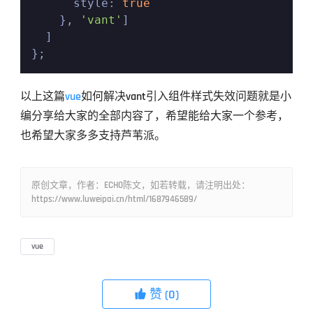
      style: 
true
    }, 
'vant'
]

  ]

以上这篇
vue
如何解决vant引入组件样式失效问题就是小
编分享给大家的全部内容了，希望能给大家一个参考，
也希望大家多多支持芦苇派。
原创文章，作者：ECHO陈文，如若转载，请注明出处：
https://www.luweipai.cn/html/1687946589/
vue
赞
(0)
