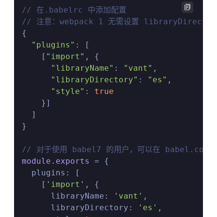

// 在.babelrc 中添加配置
// 注意：webpack 1 无需设置 libraryDirector

{

"plugins"
: [

    [
"import"
, {

"libraryName"
: 
"vant"
,

"libraryDirectory"
: 
"es"
,

"style"
: 
true
    }]

  ]

}

// 对于使用 babel7 的用户，可以在 babel.conf
module
.
exports
 = {

  plugins: [

    [
'import'
, {

      libraryName: 
'vant'
,

      libraryDirectory: 
'es'
,
