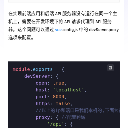
在实现前端应用和后端 API 服务器没有运行在同一个主
机上，需要在开发环境下将 API 请求代理到 API 服务
器。这个问题可以通过 
vue
.config.js 中的 devServer.proxy 
选项来配置。

module
.
exports
 = {

devServer
: {

open
: 
true
,

host
: 
'localhost'
,

port
: 
8000
,

https
: 
false
,

//以上的ip和端口是我们本机的;下面为需
proxy
: { 
//配置跨域
'/api'
: {
