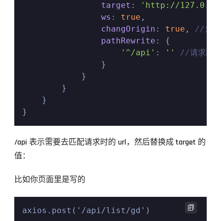
target
: 
'http://127.0.0.
ws
: 
true
,

changOrigin
: 
true
, 
//允
pathRewrite
: {

'^/api'
: 
''
//请求的
                }

            }

        }

    }

/api 表示需要去匹配请求时的 url，然后替换成 target 的
值：
比如你页面里是写的

axios.post('/api/list/gd')