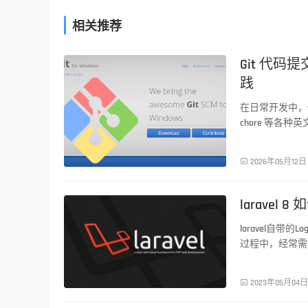
相关推荐
Git 代码提
PHP技术
践
在日常开发中，你
chore 等各种

2026年05月12日
larave
PHP技术
laravel自
过程中，经常需
封装一些日志功

2023年05月04日