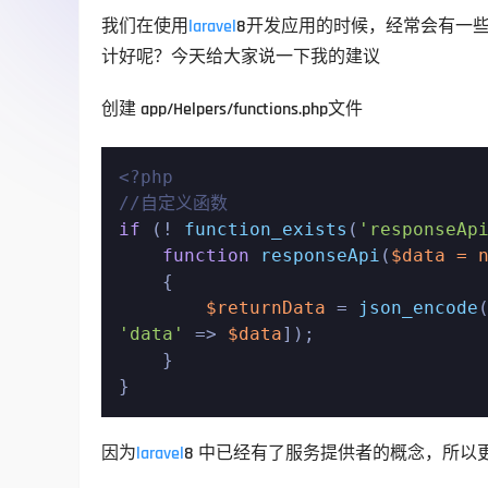
我们在使用
laravel
8开发应用的时候，经常会有一
计好呢？今天给大家说一下我的建议
创建 app/Helpers/functions.php文件
<?php
//自定义函数
if
 (! 
function_exists
(
'responseAp
function
responseApi
(
$data
 = 
{

$returnData
 = 
json_encode
'data'
 => 
$data
]);

    }

}
因为
laravel
8 中已经有了服务提供者的概念，所以