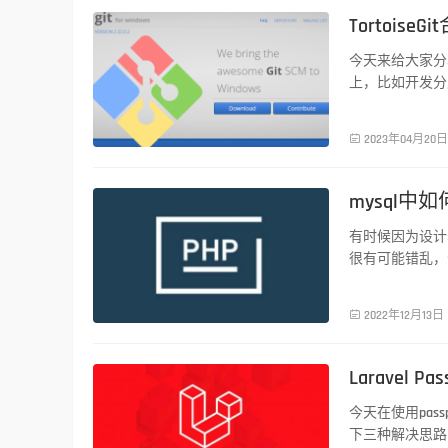
Tortoise
PHP技术
今天来给大家分享T
上，比如开发分支 d

2023年04月20日
mysql中
PHP技术
有时候因为设计
很有可能错乱，

2022年12月13日
Laravel 
PHP技术
今天在使用pass
下三种解决思路