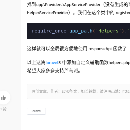
找到app\Providers\AppServiceProvider（没有生成的
HelperServiceProvider）。我们在这个类中的 re
require_once 
app_path
(
'Helpers'
)
.
这样就可以全局很方便地使用 responseApi 函数了
以上这篇
laravel
8 中添加自定义辅助函数helper
希望大家多多支持芦苇派。
原创文章，作者：ECHO陈文，如若转载，请注明出处：https://www.lu

1
赞
laravel