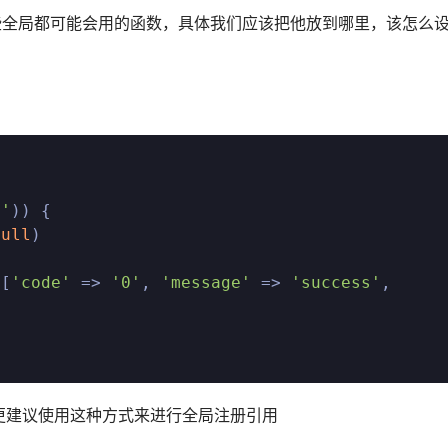
些全局都可能会用的函数，具体我们应该把他放到哪里，该怎么
i'
)) {

null
)

([
'code'
 => 
'0'
, 
'message'
 => 
'success'
, 
更建议使用这种方式来进行全局注册引用