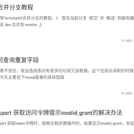
Git合并分支教程
ortoiseGit合并分支的教程，1、首先当前分支 “提交” 并 “推送” 到服务器
ev 合并到 master 上

6814
如何查询重复字段
表不到位，就会造成表内有很多的垃圾冗余数据，这个在前台读取的时候
今天主要说下mysql查重的具体思路

5052
Passport 获取访问令牌提示invalid_grant的解决办法
port 获取token令牌时，按照文档步骤操作的，结果显示invalid_grant，有