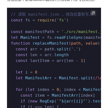

// 读取 manifest.json ，修改后重新写入
const
 fs = 
require
(
'fs'
)

const
 manifestPath = 
'./src/manifest.jso
let
Manifest
 = fs.
readFileSync
(manifestP
function
replaceManifest
(
path, value
) {

const
 arr = path.
split
(
'.'
)

const
 len = arr.
length
const
 lastItem = arr[len - 
1
]

let
 i = 
0
let
ManifestArr
 = 
Manifest
.
split
(
/\n/
)

for
 (
let
 index = 
0
; index < 
ManifestAr
const
 item = 
ManifestArr
[index]

if
 (
new
RegExp
(
`"
${arr[i]}
"`
).
test
(i
if
 (i === len) {
