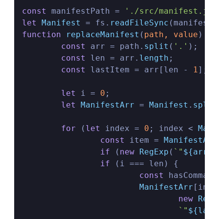
const
 manifestPath = 
'./src/manifest.jso
let
Manifest
 = fs.
readFileSync
(manifestP
function
replaceManifest
(
path, value
) {

const
 arr = path.
split
(
'.'
);

const
 len = arr.
length
;

const
 lastItem = arr[len - 
1
];

let
 i = 
0
;

let
ManifestArr
 = 
Manifest
.
split
for
 (
let
 index = 
0
; index < 
Mani
const
 item = 
ManifestArr
if
 (
new
RegExp
(
`"
${arr[i
if
 (i === len) {

const
 hasComma =
ManifestArr
[inde
new
RegE
`"
${last