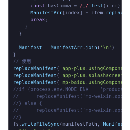
const
 hasComma = 
/,/
.
test
(item)

ManifestArr
[index] = item.
replace
(
break
;

    }

  }

Manifest
 = 
ManifestArr
.
join
(
'\n'
)

// 使用
replaceManifest
(
'app-plus.usingComponent
replaceManifest
(
'app-plus.splashscreen.a
replaceManifest
(
'mp-baidu.usingComponent
//if (process.env.NODE_ENV == 'productio
//	replaceManifest('mp-weixin.appi
//} else {
//	replaceManifest('mp-weixin.appi
//}

fs.
writeFileSync
(manifestPath, 
Manifest
,