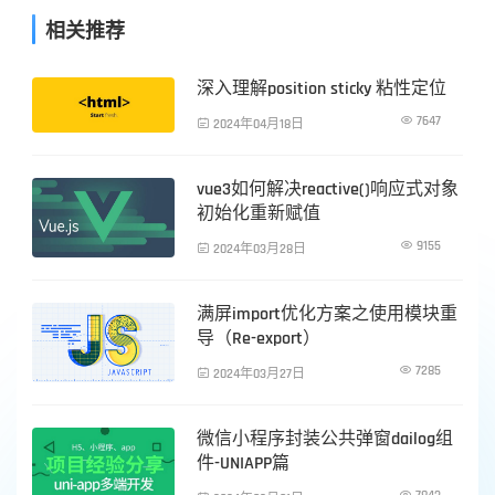
相关推荐
深入理解position sticky 粘性定位
前端技术

7647

2024年04月18日
vue3如何解决reactive()响应式对象
前端技术
初始化重新赋值

9155

2024年03月28日
满屏import优化方案之使用模块重
前端技术
导（Re-export）

7285

2024年03月27日
微信小程序封装公共弹窗dailog组
前端技术
件-UNIAPP篇
