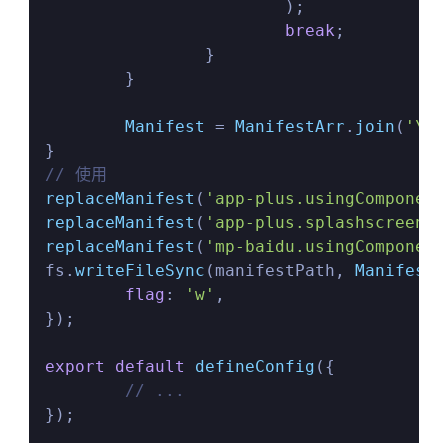
			);

break
;

		}

	}

Manifest
 = 
ManifestArr
.
join
(
'\n'
// 使用
replaceManifest
(
'app-plus.usingComponent
replaceManifest
(
'app-plus.splashscreen.a
replaceManifest
(
'mp-baidu.usingComponent
fs.
writeFileSync
(manifestPath, 
Manifest
,
flag
: 
'w'
,

});

export
default
defineConfig
({

// ...