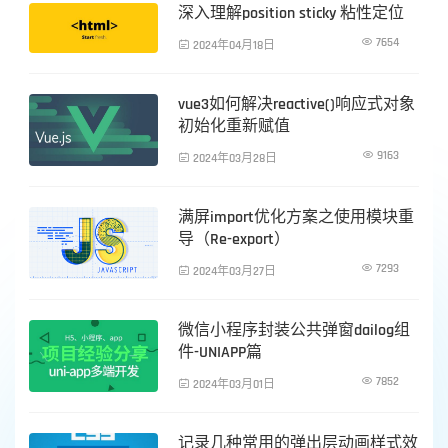
深入理解position sticky 粘性定位
前端技术

7654

2024年04月18日
vue3如何解决reactive()响应式对象
前端技术
初始化重新赋值

9163

2024年03月28日
满屏import优化方案之使用模块重
前端技术
导（Re-export）

7293

2024年03月27日
微信小程序封装公共弹窗dailog组
前端技术
件-UNIAPP篇

7852

2024年03月01日
记录几种常用的弹出层动画样式效
前端技术