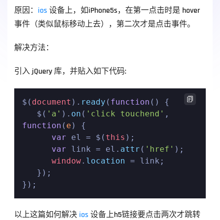
原因：
ios
 设备上，如iPhone5s，在第一点击时是 hover 
事件（类似鼠标移动上去），第二次才是点击事件。
解决方法：
引入 jQuery 库，并贴入如下代码:

$(
document
).
ready
(
function
(
) {

   $(
'a'
).
on
(
'click touchend'
, 
function
(
e
) {

var
 el = $(
this
);

var
 link = el.
attr
(
'href'
);

window
.
location
 = link;

   });

});
以上这篇如何解决 
ios
 设备上h5链接要点击两次才跳转