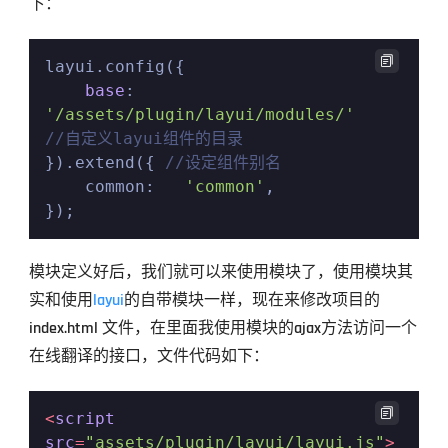
下：

layui.config({

base
: 
'/assets/plugin/layui/modules/'
//自定义layui组件的目录

}).extend({ 
//设定组件别名
    common:   
'common'
,

});
模块定义好后，我们就可以来使用模块了，使用模块其
实和使用
layui
的自带模块一样，现在来修改项目的 
index.html 文件，在里面我使用模块的ajax方法访问一个
在线翻译的接口，文件代码如下：

<
script
src
=
"assets/plugin/layui/layui.js"
>