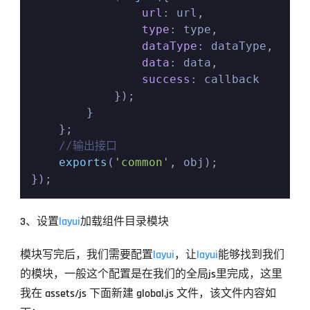
url
: url,

type
: type,

dataType
: dataType,

data
: data,

success
: callback

            });

        }

    };

//输出接口
exports
(
'common'
, obj);

});
3、设置
layui
加载组件目录模块
模块写完后，我们需要配置
layui
，让
layui
能够找到我们
的模块，一般这个配置是在我们的全局js里完成，这里
我在 assets/js 下面新建 global.js 文件，该文件内容如