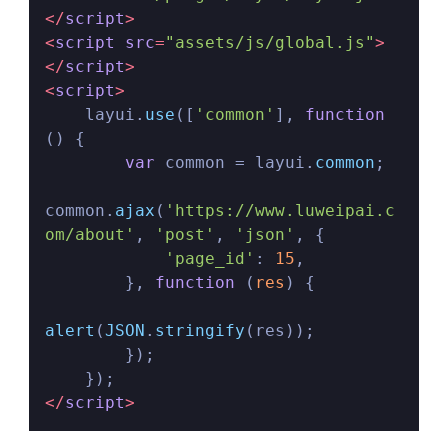
</
script
>
<
script
src
=
"assets/js/global.js"
>
</
script
>
<
script
>
    layui.
use
([
'common'
], 
function
(
) {

var
 common = layui.
common
;

common.
ajax
(
'https://www.luweipai.c
om/about'
, 
'post'
, 
'json'
, {

'page_id'
: 
15
,

        }, 
function
 (
res
) {

alert
(
JSON
.
stringify
(res));

        });

</
script
>