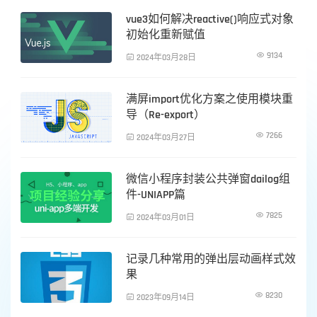
vue3如何解决reactive()响应式对象
前端技术
初始化重新赋值

9134

2024年03月28日
满屏import优化方案之使用模块重
前端技术
导（Re-export）

7266

2024年03月27日
微信小程序封装公共弹窗dailog组
前端技术
件-UNIAPP篇

7825

2024年03月01日
记录几种常用的弹出层动画样式效
前端技术
果

8230

2023年09月14日