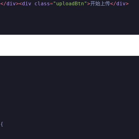
>
</
div
>
<
div
class
=
"uploadBtn"
>
开始上传
</
div
>
{
