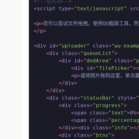
<!--引入JS-->
<
script
type
=
"text/javascript"
sr
<
p
>
您可以尝试文件拖拽，使用QQ截屏工具，然
</
p
>
<
div
id
=
"uploader"
class
=
"wu-exam
<
div
class
=
"queueList"
>
<
div
id
=
"dndArea"
class
=
"
<
div
id
=
"filePicker"
>
<
p
>
或将照片拖到这里，单次最
</
div
>
</
div
>
<
div
class
=
"statusBar"
style
=
<
div
class
=
"progress"
>
<
span
class
=
"text"
>
0%
<
span
class
=
"percenta
</
div
>
<
div
class
=
"info"
>
<
<
div
class
=
"btns"
>