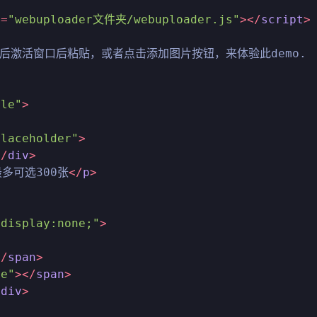
c
=
"webuploader文件夹/webuploader.js"
>
</
script
>
后激活窗口后粘贴，或者点击添加图片按钮，来体验此demo.
ple"
>
placeholder"
>
</
div
>
多可选300张
</
p
>
"display:none;"
>
</
span
>
ge"
>
</
span
>
/
div
>