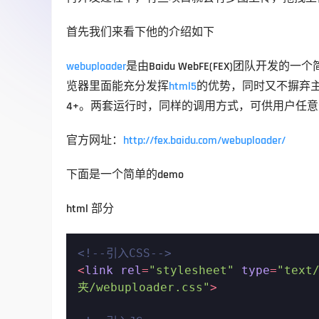
首先我们来看下他的介绍如下
webuploader
是由Baidu WebFE(FEX)团队开发的一
览器里面能充分发挥
html5
的优势，同时又不摒弃主流IE浏
4+。两套运行时，同样的调用方式，可供用户任
官方网址：
http://fex.baidu.com/webuploader/
下面是一个简单的demo
html 部分
<!--引入CSS-->
<
link
rel
=
"stylesheet"
type
=
"text
夹/webuploader.css"
>