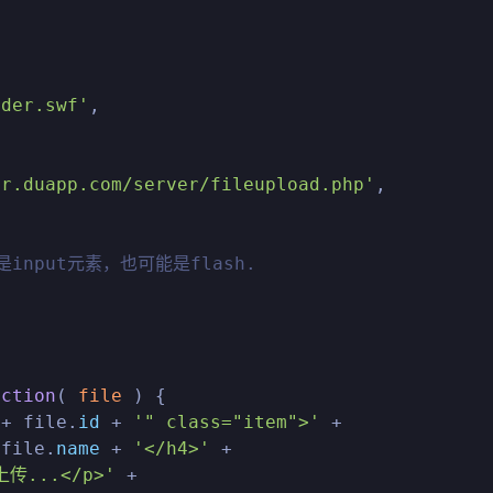
ader.swf'
,

er.duapp.com/server/fileupload.php'
,

input元素，也可能是flash.
nction
(
 file 
) {

 + file.
id
 + 
'" class="item">'
 +

 file.
name
 + 
'</h4>'
 +

上传...</p>'
 +
