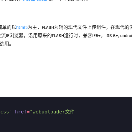
个简单的以
html5
为主，FLASH为辅的现代文件上传组件。在现代的
览器，沿用原来的FLASH运行时，兼容IE6+，iOS 6+, android
意选用。
/css"
href
=
"webuploader文件