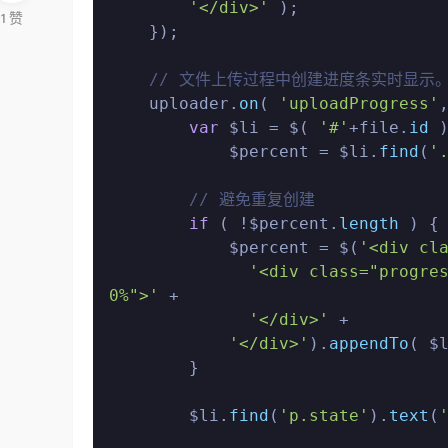
'</div>'
 );

1
赞
    });

// 文件上传过程中创建进度条实时显示
    uploader.
on
( 
'uploadProgress'
var
 $li = $( 
'#'
+file.
id
 )
            $percent = $li.
find
(
'
// 避免重复创建
if
 ( !$percent.
length
 ) {

            $percent = $(
'<div cl
'<div class="progres
0%">'
 +

'</div>'
 +

'</div>'
).
appendTo
( $
        }

        $li.
find
(
'p.state'
).
text
(