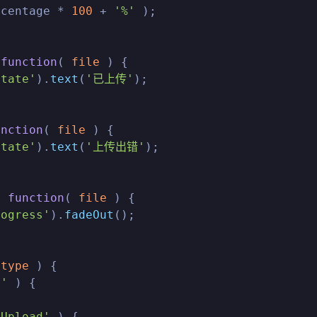
rcentage * 
100
 + 
'%'
 );

 
function
(
 file 
) {

state'
).
text
(
'已上传'
);

unction
(
 file 
) {

state'
).
text
(
'上传出错'
);

, 
function
(
 file 
) {

rogress'
).
fadeOut
();

 type 
) {

d'
 ) {

pUpload'
 ) {
