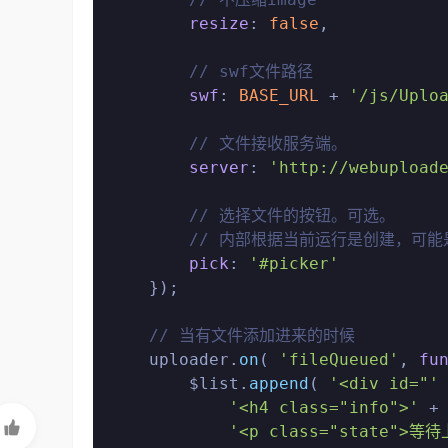
resize
: 
false
,

// swf文件路径
swf
: 
BASE_URL
 + 
'/js/Uplo
// 文件接收服务端。
server
: 
'http://webupload
// 选择文件的按钮。可选。
// 内部根据当前运行是创建，可能是
pick
: 
'#picker'
    });

// 当有文件添加进来的时候
    uploader.
on
( 
'fileQueued'
, 
fu
        $list.
append
( 
'<div id="'
'<h4 class="info">'
 +

'<p class="state">等待