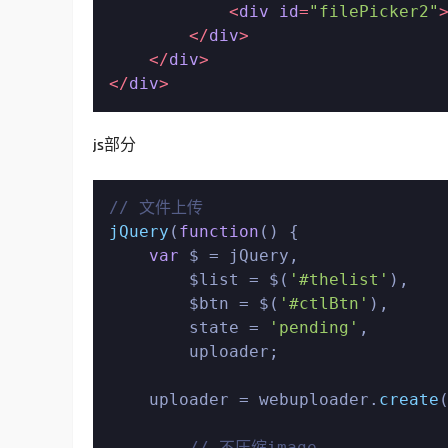
<
div
id
=
"filePicker2"
</
div
>
</
div
>
</
div
>
js部分
// 文件上传
jQuery
(
function
(
) {

var
 $ = jQuery,

        $list = $(
'#thelist'
),

        $btn = $(
'#ctlBtn'
),

        state = 
'pending'
,

        uploader;

    uploader = webuploader.
create
(
// 不压缩image