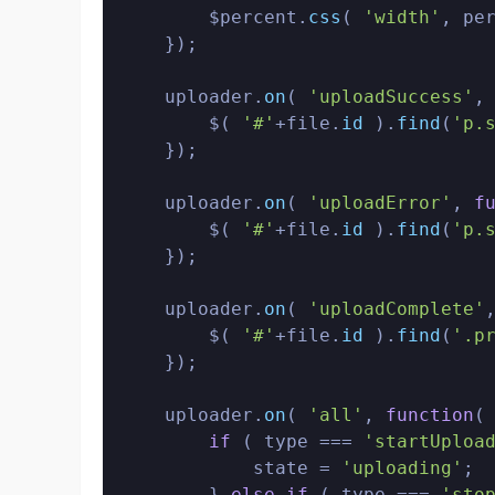
        $percent.
css
( 
'width'
, pe
    });

    uploader.
on
( 
'uploadSuccess'
,
        $( 
'#'
+file.
id
 ).
find
(
'p.
    });

    uploader.
on
( 
'uploadError'
, 
f
        $( 
'#'
+file.
id
 ).
find
(
'p.
    });

    uploader.
on
( 
'uploadComplete'
        $( 
'#'
+file.
id
 ).
find
(
'.p
    });

    uploader.
on
( 
'all'
, 
function
(
if
 ( type === 
'startUploa
            state = 
'uploading'
;

        } 
else
if
 ( type === 
'sto