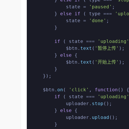
            state = 
'paused'
;

        } 
else
if
 ( type === 
'upl
            state = 
'done'
;

        }

if
 ( state === 
'uploading
            $btn.
text
(
'暂停上传'
);

        } 
else
 {

            $btn.
text
(
'开始上传'
);

        }

    });

    $btn.
on
( 
'click'
, 
function
(
) {
if
 ( state === 
'uploading
            uploader.
stop
();

        } 
else
 {

            uploader.
upload
();

        }
