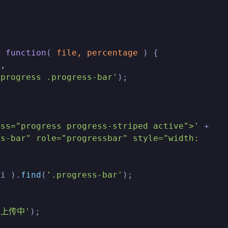
。
, 
function
(
 file, percentage 
) {

,

.progress .progress-bar'
);

ass="progress progress-striped active">'
 +

s-bar" role="progressbar" style="width: 
li ).
find
(
'.progress-bar'
);

'上传中'
);
